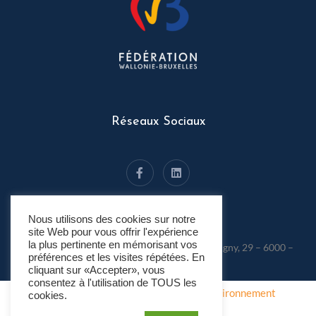
Réseaux Sociaux
Nous utilisons des cookies sur notre
site Web pour vous offrir l'expérience
la plus pertinente en mémorisant vos
La Maison de l’Environnement • Rue de Montigny, 29 – 6000 –
Charleroi • 071/300.300
préférences et les visites répétées. En
cliquant sur «Accepter», vous
consentez à l'utilisation de TOUS les
Fait avec
à Charleroi par
Espace Environnement
cookies.