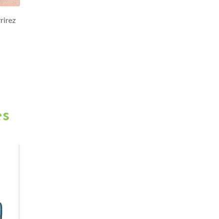
rirez
es