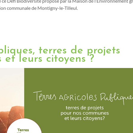
 de ce Défi Biodiversité proposé par la Maison de l’Environnement g
tion communale de Montigny-le-Tilleul.
liques, terres de projets
et leurs citoyens ?